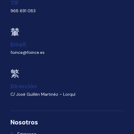
Tlf
968 691 083
Email
foince@foince.es
Dirección
C/ José Guillén Martinéz – Lorquí
Nosotros