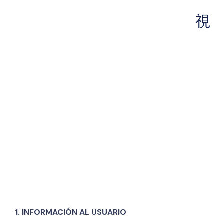
AUTOMATIZACIÓN INDUSTRIAL
MONTAJE Y MANTENIMIENTO INDUSTRIAL
Política de Privacidad
1. INFORMACIÓN AL USUARIO